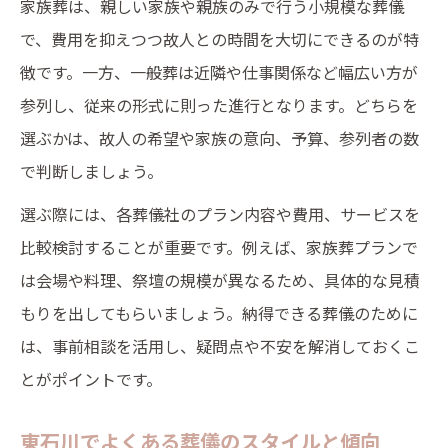
家族葬は、親しい家族や親族のみで行う小規模な葬儀
見積もり提示時の葬儀費用の見極め方
で、費用を抑えつつ故人との時間を大切にできるのが特
参列人数や会場規模で変わる費用ポイント
徴です。一方、一般葬は近隣や仕事関係など幅広い方が
後悔しないための事前相談のすすめ
参列し、従来の形式に則った進行となります。どちらを
選ぶかは、故人の希望や家族の意向、予算、参列者の数
で判断しましょう。
選ぶ際には、各葬儀社のプラン内容や費用、サービスを
比較検討することが重要です。例えば、家族葬プランで
は会場や料理、祭壇の規模が異なるため、具体的な見積
もりを出してもらいましょう。納得できる葬儀のために
は、事前相談を活用し、疑問点や不安を解消しておくこ
とがポイントです。
東石川でよくある葬儀のスタイルと傾向