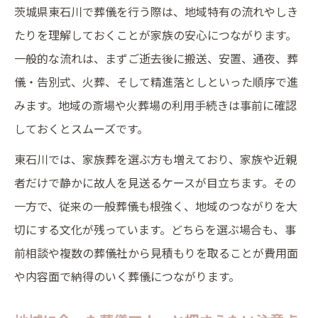
茨城県東石川で葬儀を行う際は、地域特有の流れやしき
家族葬と直葬の費用差を理解して選ぶ
たりを理解しておくことが家族の安心につながります。
見積もり時に注意したい葬儀の項目
一般的な流れは、まずご逝去後に搬送、安置、通夜、葬
公営斎場利用で葬儀費用を抑える工夫
儀・告別式、火葬、そして精進落としといった順序で進
東石川の葬儀手続きを円滑に進める方法
みます。地域の斎場や火葬場の利用手続きは事前に確認
葬儀手続きの流れと必要な書類一覧
しておくとスムーズです。
遺体搬送や斎場手配の依頼ポイント
東石川では、家族葬を選ぶ方も増えており、家族や近親
行政手続きと葬儀社の役割の違い解説
者だけで静かに故人を見送るケースが目立ちます。その
火葬手続きで間違えやすい注意点
一方で、従来の一般葬儀も根強く、地域のつながりを大
葬儀対応で困らないための事前準備
切にする文化が残っています。どちらを選ぶ場合も、事
もしもの時に安心できる葬儀準備とは
前相談や複数の葬儀社から見積もりを取ることが費用面
葬儀知識集で備える事前準備の流れ
や内容面で納得のいく葬儀につながります。
万が一に備えて家族で話し合う項目