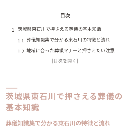
目次
茨城県東石川で押さえる葬儀の基本知識
葬儀知識集で分かる東石川の特徴と流れ
地域に合った葬儀マナーと押さえたい注意
点
家族葬や一般葬の違いと選び方のポイント
東石川でよくある葬儀のスタイルと傾向
葬儀準備で知っておくべき基本用語の解説
茨城県東石川で押さえる葬儀の
葬儀費用を抑えるための具体的な工夫法
基本知識
葬儀費用を抑えるための比較のポイント
葬儀知識集で分かる東石川の特徴と流れ
費用明細の確認で追加費用を防ぐ方法