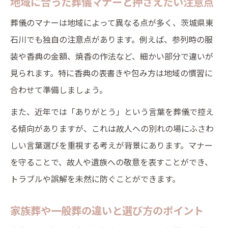
地域に合った葬儀マナーと押さえたい注意点
生前相談や予約がもたらす安心感
葬儀のマナーは地域によって異なる点が多く、茨城県東
緊急時の連絡体制と必要なリスト作成
石川でも独自の注意点があります。例えば、参列時の服
葬儀社選びで後悔しないポイントまとめ
装や香典の金額、焼香の作法など、細かい部分で違いが
地域で利用できる葬儀支援や助成金情報
見られます。特に香典の表書きや包み方は地域の慣習に
東石川で利用可能な葬儀支援の種類
合わせて準備しましょう。
公的助成金や給付金の申請手順を解説
また、近年では「ありがとう」という言葉を葬儀で控え
自治体の葬儀費用支援制度の活用法
る傾向がありますが、これは故人への別れの場にふさわ
葬祭費給付を受けるための条件と流れ
しい言葉選びを重視する考えが背景にあります。マナー
費用負担を減らす行政サービスの探し方
を守ることで、故人や遺族への敬意を表すことができ、
家族が後悔しない葬儀プラン選びの極意
トラブルや誤解を未然に防ぐことができます。
家族の希望に合った葬儀プランの探し方
家族葬や一般葬の違いと選び方のポイント
納得できる葬儀プラン比較のチェック項目