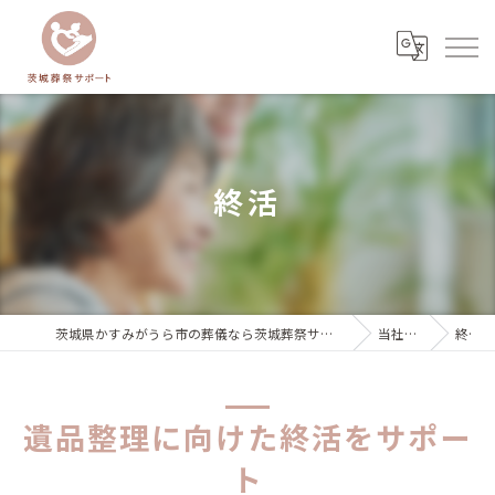
終活
茨城県かすみがうら市の葬儀なら茨城葬祭サポート『いばサポのお葬式』
当社の特徴
終活
遺品整理に向けた終活をサポー
ト