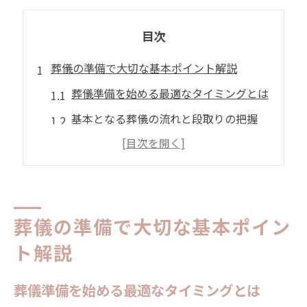
目次
葬儀の準備で大切な基本ポイント解説
葬儀準備を始める最適なタイミングとは
基本となる葬儀の流れと段取りの把握
葬儀の準備で押さえるべき重要事項
家族と共有したい葬儀準備のポイント
葬儀準備を円滑に進めるための工夫
事前に押さえる葬儀準備の流れと手順
葬儀の準備で大切な基本ポイン
葬儀の準備に必要な手順を詳しく解説
ト解説
葬儀準備の流れを家族で共有する方法
葬儀準備を始める最適なタイミングとは
葬儀の流れを事前に確認するメリット