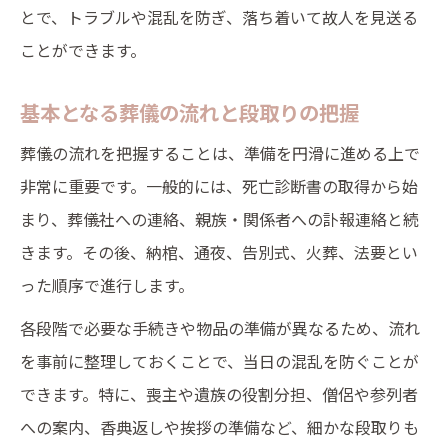
とで、トラブルや混乱を防ぎ、落ち着いて故人を見送る
葬儀準備で心の負担を軽くする工夫
ことができます。
家族の想いを大切にした準備術
突然の葬儀でも慌てない実践的な準備法
基本となる葬儀の流れと段取りの把握
急な葬儀に備えた準備のポイント
葬儀の流れを把握することは、準備を円滑に進める上で
葬儀準備期間が短い場合の対策
非常に重要です。一般的には、死亡診断書の取得から始
葬儀準備を迅速に進めるための工夫
まり、葬儀社への連絡、親族・関係者への訃報連絡と続
トラブルを防ぐための実践的葬儀準備
きます。その後、納棺、通夜、告別式、火葬、法要とい
遺族が安心できる葬儀準備の進め方
った順序で進行します。
参列者に配慮した服装や持ち物の準備術
各段階で必要な手続きや物品の準備が異なるため、流れ
葬儀の服装マナーと準備の基本
を事前に整理しておくことで、当日の混乱を防ぐことが
参列者向け持ち物チェックリスト
できます。特に、喪主や遺族の役割分担、僧侶や参列者
葬儀準備で気を付けたい服装のポイント
への案内、香典返しや挨拶の準備など、細かな段取りも