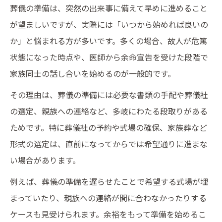
葬儀の準備は、突然の出来事に備えて早めに進めること
準備チェックリストで漏れを防ぐコツ
が望ましいですが、実際には「いつから始めれば良いの
葬儀準備期間中のトラブル防止策
か」と悩まれる方が多いです。多くの場合、故人が危篤
安心感を得るための葬儀準備チェックリスト
状態になった時点や、医師から余命宣告を受けた段階で
葬儀準備チェックリスト作成のポイント
家族同士の話し合いを始めるのが一般的です。
持ち物や必要書類を葬儀で確認する方法
その理由は、葬儀の準備には必要な書類の手配や葬儀社
葬儀の準備で忘れがちな項目を整理
の選定、親族への連絡など、多岐にわたる段取りがある
家族の安心につながる準備リスト活用術
ためです。特に葬儀社の予約や式場の確保、家族葬など
葬儀前の持ち物チェックと注意点
形式の選定は、直前になってからでは希望通りに進まな
家族の心を守る葬儀前準備のコツとは
い場合があります。
葬儀準備で家族の不安を減らす方法
例えば、葬儀の準備を遅らせたことで希望する式場が埋
家族葬の準備で気を付けるべきポイント
まっていたり、親族への連絡が間に合わなかったりする
親族との連絡や調整の進め方
ケースも見受けられます。余裕をもって準備を始めるこ