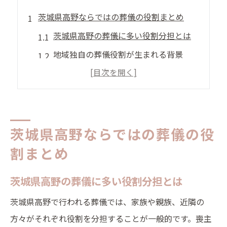
茨城県高野ならではの葬儀の役割まとめ
茨城県高野の葬儀に多い役割分担とは
地域独自の葬儀役割が生まれる背景
葬儀で家族が果たす主な責任と流れ
伝統的な葬儀役割が持つ意味を解説
葬儀役割の違いから見る高野の特徴
葬儀に必要な流れと地域の特徴を解説
茨城県高野ならではの葬儀の役
葬儀の流れを分かりやすく整理する方法
割まとめ
茨城県高野でよくある葬儀の進行手順
茨城県高野の葬儀に多い役割分担とは
地域特有の葬儀準備と進行のポイント
茨城県高野で行われる葬儀では、家族や親族、近隣の
葬儀役割ごとの具体的な流れと注意点
方々がそれぞれ役割を分担することが一般的です。喪主
家族で確認したい葬儀進行の要点まとめ