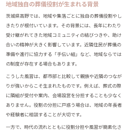
地域独自の葬儀役割が生まれる背景
地域の風習が生きる葬儀進行のコツ
茨城県高野では、地域や集落ごとに独自の葬儀役割やし
地域風習を尊重した葬儀進行の心得
きたりが根付いています。その背景には、長年にわたり
高野ならではの葬儀役割活用法
受け継がれてきた地域コミュニティの結びつきや、助け
伝統と現代をつなぐ葬儀の進め方
合いの精神が大きく影響しています。近隣住民が葬儀の
地域独自のしきたりが葬儀に与える影響
準備や進行に協力する「手伝い組」など、地域ならでは
葬儀役割で気を付けたい風習のポイント
の制度が存在する場合もあります。
葬儀のマナーと役割分担がもたらす安心感
こうした風習は、都市部と比較して親族や近隣のつなが
葬儀マナーと役割分担の基礎知識
りが強いからこそ生まれたものです。例えば、葬式の際
安心感を高める葬儀役割の配慮方法
に隣組が受付や案内、会場設営を分担することも少なく
マナー重視で進める葬儀のポイント
ありません。役割の分担に戸惑う場合は、地域の年長者
や経験者に相談することが大切です。
役割分担が葬儀に与える影響と効果
葬儀参列時に気を付けたい役割と礼儀
一方で、時代の流れとともに役割分担や風習が簡素化さ