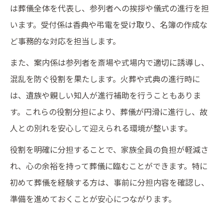
は葬儀全体を代表し、参列者への挨拶や儀式の進行を担
家族を支える葬儀の役割とポイント
います。受付係は香典や弔電を受け取り、名簿の作成な
家族が担う葬儀役割の実際と心得
ど事務的な対応を担当します。
葬儀で家族が支え合う場面と工夫
また、案内係は参列者を斎場や式場内で適切に誘導し、
役割分担で家族の負担を軽減する方法
混乱を防ぐ役割を果たします。火葬や式典の進行時に
葬儀役割で意識したい家族の連携術
は、遺族や親しい知人が進行補助を行うこともありま
家族の想いを形にする葬儀の進め方
す。これらの役割分担により、葬儀が円滑に進行し、故
役割分担で安心できる葬儀を叶える方法
人との別れを安心して迎えられる環境が整います。
葬儀役割分担のコツと実践ポイント
役割を明確に分担することで、家族全員の負担が軽減さ
安心感につながる葬儀の役割整理術
れ、心の余裕を持って葬儀に臨むことができます。特に
家族や親族の役割決めで注意すべき点
初めて葬儀を経験する方は、事前に分担内容を確認し、
準備を進めておくことが安心につながります。
葬儀進行を円滑にする分担の工夫
役割分担がもたらす安心と信頼の理由