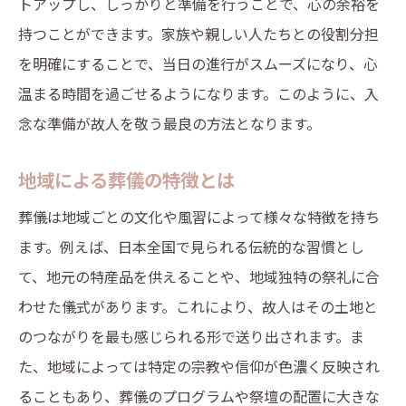
トアップし、しっかりと準備を行うことで、心の余裕を
親しい友人からのメッセージ
持つことができます。家族や親しい人たちとの役割分担
特別な時間を創出する葬儀の計画と実践
を明確にすることで、当日の進行がスムーズになり、心
計画から実践までのプロセス
温まる時間を過ごせるようになります。このように、入
予算に合わせた葬儀の提案
念な準備が故人を敬う最良の方法となります。
プロフェッショナルの力を活用する
地域による葬儀の特徴とは
計画段階での注意点
葬儀は地域ごとの文化や風習によって様々な特徴を持ち
葬儀社との連携の重要性
ます。例えば、日本全国で見られる伝統的な習慣とし
心に残る葬儀を作り上げるために
て、地元の特産品を供えることや、地域独特の祭礼に合
わせた儀式があります。これにより、故人はその土地と
のつながりを最も感じられる形で送り出されます。ま
た、地域によっては特定の宗教や信仰が色濃く反映され
ることもあり、葬儀のプログラムや祭壇の配置に大きな