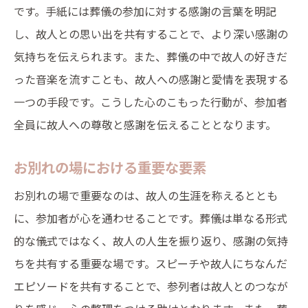
です。手紙には葬儀の参加に対する感謝の言葉を明記
故人のストーリーを伝える演出
し、故人との思い出を共有することで、より深い感謝の
家族が集まる場としての葬儀の役割
気持ちを伝えられます。また、葬儀の中で故人の好きだ
家族の絆を強めるための工夫
った音楽を流すことも、故人への感謝と愛情を表現する
思い出を共有する場としての意義
一つの手段です。こうした心のこもった行動が、参加者
全員に故人への尊敬と感謝を伝えることとなります。
葬儀後の親睦会の重要性
家族間での対話を促す方法
お別れの場における重要な要素
共同作業としての葬儀準備
お別れの場で重要なのは、故人の生涯を称えるととも
未来を見据えるための葬儀
に、参加者が心を通わせることです。葬儀は単なる形式
葬儀で心を通わせる: 家族と友人の絆を深める時
的な儀式ではなく、故人の人生を振り返り、感謝の気持
間
ちを共有する重要な場です。スピーチや故人にちなんだ
共感を生むスピーチの作り方
エピソードを共有することで、参列者は故人とのつなが
友人同士での感謝を伝える