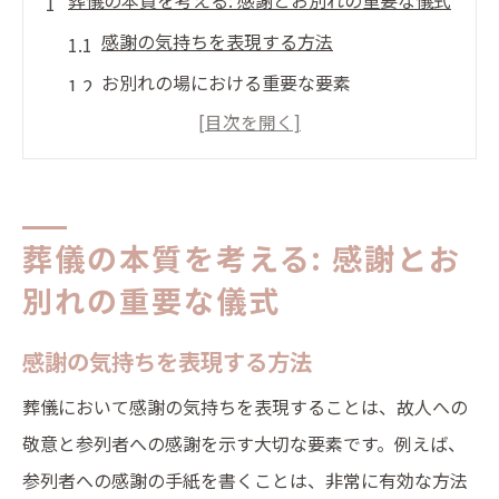
葬儀の本質を考える: 感謝とお別れの重要な儀式
感謝の気持ちを表現する方法
お別れの場における重要な要素
葬儀での伝統と現代の融合
葬儀の準備で心がけるべきこと
地域による葬儀の特徴とは
葬儀の儀式が持つ心理的な効果
葬儀の本質を考える: 感謝とお
故人の意志を尊重した葬儀の演出方法とは
別れの重要な儀式
故人の生前の希望を反映するには
感謝の気持ちを表現する方法
家族と相談して演出を決める方法
葬儀において感謝の気持ちを表現することは、故人への
パーソナルタッチの大切さ
敬意と参列者への感謝を示す大切な要素です。例えば、
故人の好きだった音楽や色の活用
参列者への感謝の手紙を書くことは、非常に有効な方法
参列者に寄り添う演出の考え方