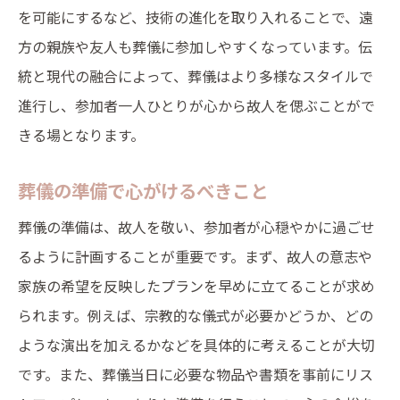
を可能にするなど、技術の進化を取り入れることで、遠
葬儀が持つ社会的な役割とは
方の親族や友人も葬儀に参加しやすくなっています。伝
文化ごとの葬儀の違いと共通点
統と現代の融合によって、葬儀はより多様なスタイルで
葬儀の歴史的背景を探る
進行し、参加者一人ひとりが心から故人を偲ぶことがで
現代における葬儀の新しい形
きる場となります。
宗教的視点から見た葬儀の意義
葬儀の未来を考える
葬儀の準備で心がけるべきこと
故人の生涯を称える場としての葬儀の魅力
葬儀の準備は、故人を敬い、参加者が心穏やかに過ごせ
故人の功績を振り返る方法
るように計画することが重要です。まず、故人の意志や
感動的なエピソードの紹介
家族の希望を反映したプランを早めに立てることが求め
られます。例えば、宗教的な儀式が必要かどうか、どの
生涯を写真や映像で表現
ような演出を加えるかなどを具体的に考えることが大切
功績を称えるスピーチのコツ
です。また、葬儀当日に必要な物品や書類を事前にリス
故人の趣味を取り入れた演出