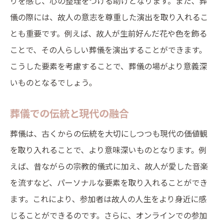
りを感じ、心の整理をつける助けとなります。また、葬
共有する思い出の大切さ
儀の際には、故人の意志を尊重した演出を取り入れるこ
故人を偲ぶ時間の過ごし方
とも重要です。例えば、故人が生前好んだ花や色を飾る
参列者同士のコミュニケーションを促進
ことで、その人らしい葬儀を演出することができます。
こうした要素を考慮することで、葬儀の場がより意義深
絆を深めるための追悼イベント
いものとなるでしょう。
葬儀における参加者全員の満足を追求する方法
参加者のニーズに応えるプランニング
葬儀での伝統と現代の融合
快適な空間作りのポイント
葬儀は、古くからの伝統を大切にしつつも現代の価値観
心に残るおもてなしを提供
を取り入れることで、より意味深いものとなります。例
感謝のメッセージを伝えるタイミング
えば、昔ながらの宗教的儀式に加え、故人が愛した音楽
フィードバックを活かした葬儀改善
を流すなど、パーソナルな要素を取り入れることができ
満足度を高めるための工夫
ます。これにより、参加者は故人の人生をより身近に感
葬儀の持つ多様な意味を再評価する
じることができるのです。さらに、オンラインでの参加