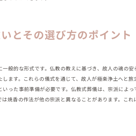
心の余裕を持つための日常の備え
故人を偲ぶ温かな時間を作るための準備のヒント
違いとその選び方のポイント
故人を偲ぶ場所や時間の設定
故人の思い出を共有する方法
参列者と共に作る心温まる時間
に一般的な形式です。仏教の教えに基づき、故人の魂の安
故人の好きだったことを取り入れる
たします。これらの儀式を通じて、故人が極楽浄土へと旅
音楽や映像で故人を偲ぶ演出
といった事前準備が必要です。仏教式葬儀は、宗派によっ
参加者全員で心を一つにする方法
では焼香の作法が他の宗派と異なることがあります。これ