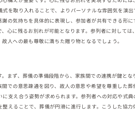
の心構えが重要です。心に残るお別れを実現するためには
事前に確認すべきポイントと質問例
儀式を取り入れることで、よりパーソナルな雰囲気を演出
葬儀のプランニングで忘れがちなこと
感謝の気持ちを具体的に表現し、参加者が共有できる形に
事前相談で心の余裕を生む秘訣
で、心に残るお別れが可能となります。参列者に対しては
相談を通して明確になる家族の希望
、故人への最も尊敬に満ちた贈り物となるでしょう。
葬儀の進行をスムーズにするための家族の役割分担
家族で話し合うべき進行の役割
各役割の具体的な仕事内容と流れ
す。まず、葬儀の準備段階から、家族間での連携が鍵とな
族間での意思疎通を図り、故人の意思や希望を尊重した葬
進行をスムーズにするための連絡方法
いに支え合う姿勢が求められます。参列者への対応や式典
役割分担で負担を軽減する工夫
を整えることで、葬儀が円滑に進行します。こうした協力
緊急時に備えた代替プランの考え方
チームワークで心温まる葬儀を実現
葬儀後のアフターケアと法要・遺品整理の進め方