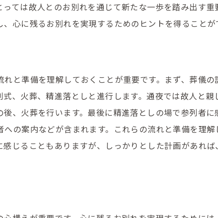
宗教に応じた葬儀場の選び方
とっては故人とのお別れを通じて新たな一歩を踏み出す重
し、心に残るお別れを実現するためのヒントを得ることが
宗教的儀式の選択とその調整
葬儀費用の見通しと予算を立てるための重要性
葬儀費用の内訳とそのチェックポイント
流れと準備を理解しておくことが重要です。まず、葬儀の
予算を抑えた葬儀プランの選び方
別式、火葬、精進落としと進行します。通夜では故人と親
葬儀費用の見積もりを比較する方法
の後、火葬を行います。最後に精進落としの場で参列者に
家族で話し合うべき費用の優先順位
者への案内などが含まれます。これらの流れと準備を理解
葬儀保険の活用と選び方
に感じることもありますが、しっかりとした計画があれば
費用を明確にして安心を得る大切さ
事前相談の重要性との活用方法を詳しく解説
事前相談で得られる情報とその活用
葬儀社との信頼関係を築くために