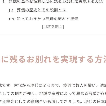
葬儀の基本を理解し心に残るお別れを実現する方法
葬儀の歴史とその役割とは
知っておきたい葬儀の流れと準備
心に残るお別れに必要な心構え
家族が果たすべき役割と連携の重要性
参列者に感謝を伝えるための工夫
故人の意思を尊重した葬儀のあり方
心に残るお別れを実現する方
宗教に応じた葬儀の違いとその選び方のポイント
仏教式葬儀とその特徴
神道式葬儀の流儀を知る
式です。古代から現代に至るまで、葬儀は故人を敬い、遺
キリスト教式葬儀の基本と注意点
としての側面が強く、地域や宗教によって異なる形式が存
無宗教葬儀のスタイルとその進め方
する機会としての意味合いも増してきました。現代の日本