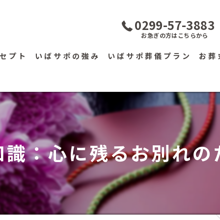
0299-57-3883
お急ぎの方はこちらから
セプト
いばサポの強み
いばサポ葬儀プラン
お葬
火葬式プラン
家族葬プラン
一日葬プラン
知識：心に残るお別れの
生花のご注文