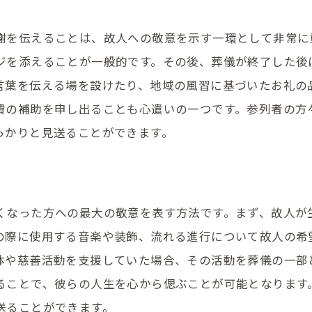
葬儀後の手続きとそのスケジュール
謝を伝えることは、故人への敬意を示す一環として非常に
遺族が抱える心のケアとそのサポート
ジを添えることが一般的です。その後、葬儀が終了した後
法要の種類と準備のポイント
言葉を伝える場を設けたり、地域の風習に基づいたお礼の
遺品整理の方法と専門業者の活用
費の補助を申し出ることも心遣いの一つです。参列者の方
家族が協力して進めるためのコツ
っかりと見送ることができます。
葬儀を通した新たな絆の形成
心の余裕を持つための葬儀の事前準備と書類整理
事前に準備すべき書類一覧
くなった方への最大の敬意を表す方法です。まず、故人が
突発的な事態への備え方
の際に使用する音楽や装飾、流れる進行について故人の希
心の負担を軽くする準備の工夫
体や慈善活動を支援していた場合、その活動を葬儀の一部
ることで、彼らの人生を心から偲ぶことが可能となります
書類整理で葬儀を円滑に進める
送ることができます。
緊急時の連絡網を整備する方法