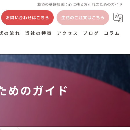
葬儀の基礎知識：心に残るお別れのためのガイド
お問い合わせはこちら
生花のご注文はこちら
式の流れ
当社の特徴
アクセス
ブログ
コラム
火葬式
家族葬
一日葬
ためのガイド
一般葬
終活