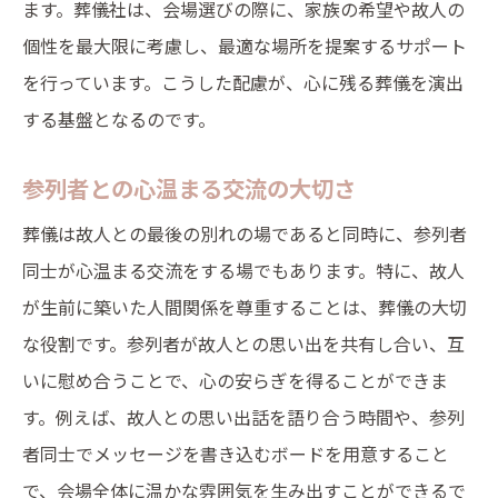
ます。葬儀社は、会場選びの際に、家族の希望や故人の
感動的なスピーチの作り方とポイント
個性を最大限に考慮し、最適な場所を提案するサポート
音楽とスピーチの調和で温かみを演出
を行っています。こうした配慮が、心に残る葬儀を演出
参列者の心に残るスピーチの伝え方
する基盤となるのです。
故人の思いを音楽で伝えるアイデア
参列者との心温まる交流の大切さ
葬儀にふさわしい音楽選びのコツ
葬儀は故人との最後の別れの場であると同時に、参列者
参列者のメッセージが集う葬儀の感動的な空間
同士が心温まる交流をする場でもあります。特に、故人
参列者の心をひとつにするメッセージボー
が生前に築いた人間関係を尊重することは、葬儀の大切
ド
な役割です。参列者が故人との思い出を共有し合い、互
思い出を共有するための参加型演出
いに慰め合うことで、心の安らぎを得ることができま
故人への想いを形にするメッセージ集
す。例えば、故人との思い出話を語り合う時間や、参列
感動的な空間を演出するための工夫
者同士でメッセージを書き込むボードを用意すること
参列者と共に作る葬儀の思い出
で、会場全体に温かな雰囲気を生み出すことができるで