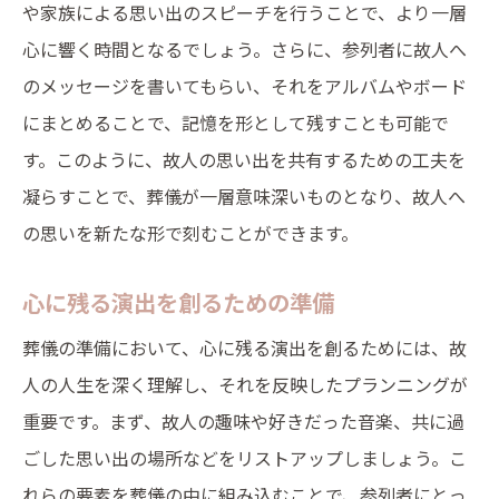
個性を尊重した演出方法の提案
や家族による思い出のスピーチを行うことで、より一層
心に響く時間となるでしょう。さらに、参列者に故人へ
故人の思いを大切にした別れの場づくり
のメッセージを書いてもらい、それをアルバムやボード
参列者に故人の価値観を伝える演出
にまとめることで、記憶を形として残すことも可能で
心に響く別れを実現するための工夫
す。このように、故人の思い出を共有するための工夫を
故人の人生を讃える感動的な演出
凝らすことで、葬儀が一層意味深いものとなり、故人へ
人生の節目を彩る葬儀思い出と共に過ごす時間
の思いを新たな形で刻むことができます。
人生の節目にふさわしい葬儀のあり方
故人の思い出を大切にした別れの演出
心に残る演出を創るための準備
葬儀を通じて絆を深めるための方法
葬儀の準備において、心に残る演出を創るためには、故
参列者と共に過ごす思い出の時間
人の人生を深く理解し、それを反映したプランニングが
重要です。まず、故人の趣味や好きだった音楽、共に過
故人を想う際の心の持ち方
ごした思い出の場所などをリストアップしましょう。こ
新たな人生を歩むための葬儀の意義
れらの要素を葬儀の中に組み込むことで、参列者にとっ