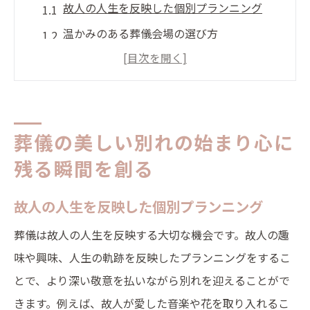
故人の人生を反映した個別プランニング
温かみのある葬儀会場の選び方
参列者との心温まる交流の大切さ
故人の思い出を共有するためのアイデア
心に残る演出を創るための準備
大切な別れを迎えるための心構え
葬儀の美しい別れの始まり心に
心に響く葬儀の演出家族の思い出を共有する時
残る瞬間を創る
間
故人の人生を反映した個別プランニング
家族の絆を深めるための演出法
葬儀は故人の人生を反映する大切な機会です。故人の趣
故人との思い出を語り合う場の作り方
味や興味、人生の軌跡を反映したプランニングをするこ
写真や映像を活用した思い出の共有
とで、より深い敬意を払いながら別れを迎えることがで
個性的な演出で忘れられない時間を演出
きます。例えば、故人が愛した音楽や花を取り入れるこ