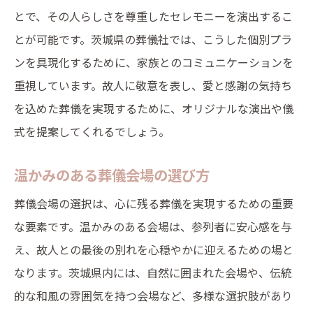
家族の物語を紡ぐスピーチの重要性
とで、その人らしさを尊重したセレモニーを演出するこ
思い出を形に残すための工夫
とが可能です。茨城県の葬儀社では、こうした個別プラ
故人の人生を振り返るスライドショーで葬儀を
ンを具現化するために、家族とのコミュニケーションを
彩る
重視しています。故人に敬意を表し、愛と感謝の気持ち
スライドショーで表現する故人の軌跡
を込めた葬儀を実現するために、オリジナルな演出や儀
感動を呼ぶ写真選びのポイント
式を提案してくれるでしょう。
音楽と映像で故人を彩る方法
温かみのある葬儀会場の選び方
故人の価値観を反映したスライドショーの
葬儀会場の選択は、心に残る葬儀を実現するための重要
制作
な要素です。温かみのある会場は、参列者に安心感を与
参列者の心に響く演出テクニック
え、故人との最後の別れを心穏やかに迎えるための場と
想いを伝えるスライドショーメッセージ
なります。茨城県内には、自然に囲まれた会場や、伝統
音楽とスピーチで葬儀に温かみを加える演出法
的な和風の雰囲気を持つ会場など、多様な選択肢があり
故人が愛した音楽を取り入れる方法