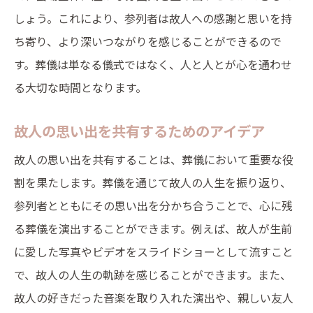
心に響くメッセージを集う空間
しょう。これにより、参列者は故人への感謝と思いを持
心に残る葬儀の結び新たな一歩を踏み出す時間
ち寄り、より深いつながりを感じることができるので
す。葬儀は単なる儀式ではなく、人と人とが心を通わせ
葬儀の締めくくりにふさわしい言葉選び
る大切な時間となります。
新たな一歩を踏み出すための心構え
故人を送り出すための最後の演出
故人の思い出を共有するためのアイデア
参列者にとって心温まる別れの場
故人の思い出を共有することは、葬儀において重要な役
未来に向けた希望を持つための演出
割を果たします。葬儀を通じて故人の人生を振り返り、
心に残る締めくくりのメッセージ
参列者とともにその思い出を分かち合うことで、心に残
葬儀で故人の価値観を尊重し心に響く別れを演
る葬儀を演出することができます。例えば、故人が生前
出
に愛した写真やビデオをスライドショーとして流すこと
故人の価値観を反映した葬儀のプランニン
で、故人の人生の軌跡を感じることができます。また、
グ
故人の好きだった音楽を取り入れた演出や、親しい友人