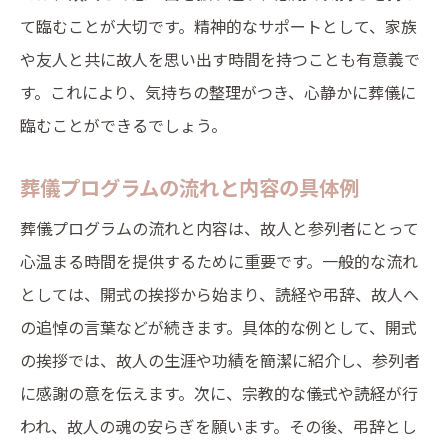
長く記憶に残るための記念プログラムの提
て臨むことが大切です。精神的なサポートとして、家族
案
や友人と共に故人を思い出す時間を持つことも有意義で
葬儀プログラム作成で大切なポイントと具体的
す。これにより、気持ちの整理がつき、心静かに葬儀に
手順
臨むことができるでしょう。
取り組むべき基本事項のリストアップ
具体的手順とスケジュール管理
葬儀プログラムの流れと内容の具体例
必要な準備物とその手配方法
葬儀プログラムの流れと内容は、故人と参列者にとって
プログラムの進行役としての心構え
心温まる時間を提供するために重要です。一般的な流れ
予想外の事態への対応方法
としては、開式の挨拶から始まり、読経や弔辞、故人へ
の追悼の言葉などが続きます。具体的な例として、開式
最終確認とリハーサルの実施
の挨拶では、故人の生涯や功績を簡潔に紹介し、参列者
に感謝の意を伝えます。次に、宗教的な儀式や読経が行
われ、故人の魂の安らぎを願います。その後、弔辞とし