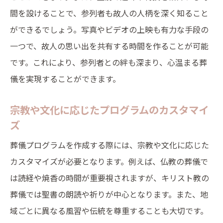
参列者の心に響くメッセージの選び方
間を設けることで、参列者も故人の人柄を深く知ること
感動を呼ぶ音楽や詩の選定
ができるでしょう。写真やビデオの上映も有力な手段の
参列者の参加意識を高めるプログラムの設
一つで、故人の思い出を共有する時間を作ることが可能
計
です。これにより、参列者との絆も深まり、心温まる葬
故人との思い出を共有する時間の設け方
儀を実現することができます。
忙しい参列者にも優しいプログラムの工夫
宗教や文化に応じたプログラムのカスタマイ
参列者の声を取り入れたプログラムの作成
ズ
葬儀における心を込めたプログラムの設計と実
行
葬儀プログラムを作成する際には、宗教や文化に応じた
カスタマイズが必要となります。例えば、仏教の葬儀で
心を込めたプログラム設計の基本
は読経や焼香の時間が重要視されますが、キリスト教の
実行の際に気を付けるべきポイント
葬儀では聖書の朗読や祈りが中心となります。また、地
予定通り進行するためのリハーサルの重要
域ごとに異なる風習や伝統を尊重することも大切です。
性