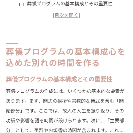
葬儀プログラムの基本構成とその重要性
心を込めた別れの時間を作るための方法
故人の個性を反映したプログラム作成
宗教や文化に応じたプログラムのカスタマ
イズ
葬儀プログラムの基本構成心を
参列者が持つべき心構えとその準備
込めた別れの時間を作る
葬儀プログラムの流れと内容の具体例
葬儀プログラムの基本構成とその重要性
大切な人を送り出すための葬儀プログラム作成
のコツ
葬儀プログラムの作成には、いくつかの基本的な要素が
葬儀プログラム作成の基本ステップ
あります。まず、開式の挨拶や宗教的な儀式を含む「開
始部分」です。ここでは、故人の人生を振り返り、その
お別れの言葉やメッセージの準備
功績や影響を語る時間が設けられます。次に、「主要部
音楽や映像の選定とその効果
分」として、弔辞やお焼香の時間が含まれます。これに
式の進行をスムーズにするための工夫