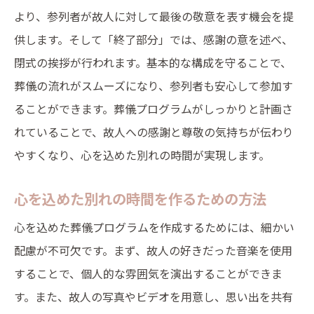
より、参列者が故人に対して最後の敬意を表す機会を提
参列者の負担を軽減するプログラムの配慮
供します。そして「終了部分」では、感謝の意を述べ、
家族や友人との協力で作る心温まるプログ
閉式の挨拶が行われます。基本的な構成を守ることで、
ラム
葬儀の流れがスムーズになり、参列者も安心して参加す
心温まる葬儀を実現するためのプログラム作成
ることができます。葬儀プログラムがしっかりと計画さ
方法
れていることで、故人への感謝と尊敬の気持ちが伝わり
故人への敬意を表すプログラム作成のポイ
やすくなり、心を込めた別れの時間が実現します。
ント
心を込めた別れの時間を作るための方法
心に残る言葉やエピソードの取り入れ方
感動を与える音楽や映像の使用方法
心を込めた葬儀プログラムを作成するためには、細かい
配慮が不可欠です。まず、故人の好きだった音楽を使用
参列者への配慮を忘れないスケジュール作
することで、個人的な雰囲気を演出することができま
成
す。また、故人の写真やビデオを用意し、思い出を共有
プログラム見直しと最終確認の重要性