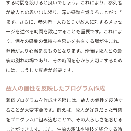
する時間を設けると良いでしょう。これにより、参列者
専門家のアドバイスを取り入れるメリット
が故人との思い出に浸り、深い感動を覚えることができ
葬儀プログラムの流れと内容を工夫する重要な
ます。さらに、参列者一人ひとりが故人に対するメッセ
ポイント
ージを述べる時間を設定することも重要です。これによ
スムーズな進行を実現するプログラム設計
り、個々の感謝の気持ちや思いを共有する場が生まれ、
重要なセクションとその配置方法
葬儀がより心温まるものとなります。葬儀は故人との最
演出効果を高めるためのインタラクティブ
後の別れの場であり、その時間を心から大切にするため
な要素
には、こうした配慮が必要です。
故人の人生を振り返る映像やスライドの作
故人の個性を反映したプログラム作成
成
参列者参加型のプログラムの取り入れ方
葬儀プログラムを作成する際には、故人の個性を反映す
プログラムの時間配分とその調整方法
ることが大変重要です。例えば、故人が好きだった音楽
をプログラムに組み込むことで、その人らしさを感じる
参列者に寄り添う葬儀プログラムの作り方
ことができます。また、生前の趣味や特技を紹介する時