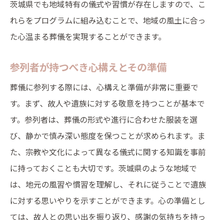
茨城県でも地域特有の儀式や習慣が存在しますので、こ
参列者との連携を図るためのコミュニケー
れらをプログラムに組み込むことで、地域の風土に合っ
ション
た心温まる葬儀を実現することができます。
心の準備を整えるためのガイドライン
プログラム終了後のフォローアップ
参列者が持つべき心構えとその準備
忘れられない葬儀にするためのプログラムの工
葬儀に参列する際には、心構えと準備が非常に重要で
夫
す。まず、故人や遺族に対する敬意を持つことが基本で
記憶に残るプログラムの作成ポイント
す。参列者は、葬儀の形式や進行に合わせた服装を選
感動的な演出のアイデア
び、静かで慎み深い態度を保つことが求められます。ま
た、宗教や文化によって異なる儀式に関する知識を事前
参列者も参加できるワークショップの導入
に持っておくことも大切です。茨城県のような地域で
故人への思いを込めたメモリアルグッズの
は、地元の風習や慣習を理解し、それに従うことで遺族
作成
に対する思いやりを示すことができます。心の準備とし
プログラム後のアフターケアと共有の場
ては、故人との思い出を振り返り、感謝の気持ちを持っ