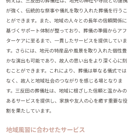
例えば、三反田の葬儀社は、地元の神社や寺院との連携
地域に根ざしたサービスの重要性
が強く、伝統的な祭事や儀礼を取り入れた葬儀を行うこ
風習に合わせた葬儀プラン
とができます。また、地域の人々との長年の信頼関係に
地元の信頼できる葬儀社
基づくサポート体制が整っており、葬儀の準備からアフ
地域の評判を確認する方法
ターケアに至るまで、一貫したサービスを提供していま
す。さらには、地元の特産品や風景を取り入れた個性豊
実際の利用者の体験談
かな演出も可能であり、故人の思い出をより深く心に刻
葬儀の準備地域に根ざした三反田の葬儀社紹介
むことができます。これにより、葬儀は単なる儀式では
葬儀の準備と手続き
なく、故人と地域社会のつながりを感じる場となりま
地域密着型の葬儀社の紹介
す。三反田の葬儀社は、地域に根ざした信頼と温かみの
各葬儀社のプランと価格
あるサービスを提供し、家族や友人の心を癒す重要な役
地元の風習に対応する葬儀
割を果たしています。
実際に利用した人々の声
地域風習に合わせたサービス
信頼できる葬儀社の見つけ方