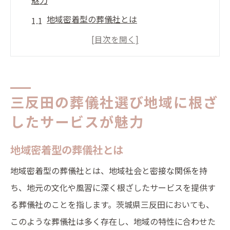
魅力
地域密着型の葬儀社とは
三反田の葬儀社の特色
地域風習に合わせたサービス
葬儀社の選び方の基本
地域の評判を確認する
三反田の葬儀社選び地域に根ざ
実際の利用者の声を参考に
したサービスが魅力
葬儀を行う上での重要なポイント三反田での選
地域密着型の葬儀社とは
び方
葬儀の計画と準備
地域密着型の葬儀社とは、地域社会と密接な関係を持
ち、地元の文化や風習に深く根ざしたサービスを提供す
予算とサービスのバランス
る葬儀社のことを指します。茨城県三反田においても、
葬儀社の対応力をチェック
このような葬儀社は多く存在し、地域の特性に合わせた
地元の祭事や風習を考慮