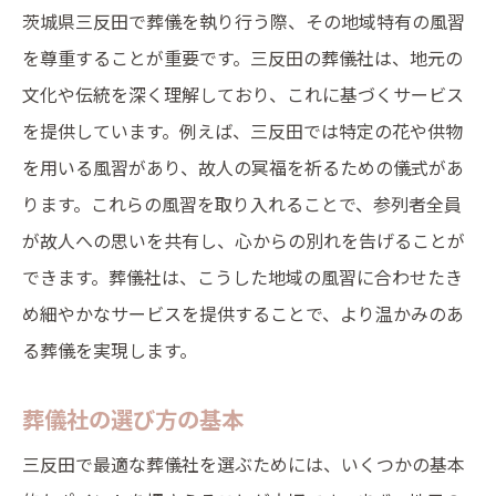
三反田で葬儀を選ぶ際のポイントとおすすめ葬
茨城県三反田で葬儀を執り行う際、その地域特有の風習
儀社
を尊重することが重要です。三反田の葬儀社は、地元の
文化や伝統を深く理解しており、これに基づくサービス
葬儀社選びのポイント
を提供しています。例えば、三反田では特定の花や供物
地域密着型の葬儀社の強み
を用いる風習があり、故人の冥福を祈るための儀式があ
おすすめの葬儀社リスト
ります。これらの風習を取り入れることで、参列者全員
各葬儀社のサービス内容
が故人への思いを共有し、心からの別れを告げることが
口コミや評判の確認
できます。葬儀社は、こうした地域の風習に合わせたき
利用者の体験談を参考に
め細やかなサービスを提供することで、より温かみのあ
三反田の葬儀社ガイド信頼できるサービスを選
る葬儀を実現します。
ぶために
葬儀社の選び方の基本
信頼できる葬儀社の見極め方
地域に根ざしたサービスの重要性
三反田で最適な葬儀社を選ぶためには、いくつかの基本