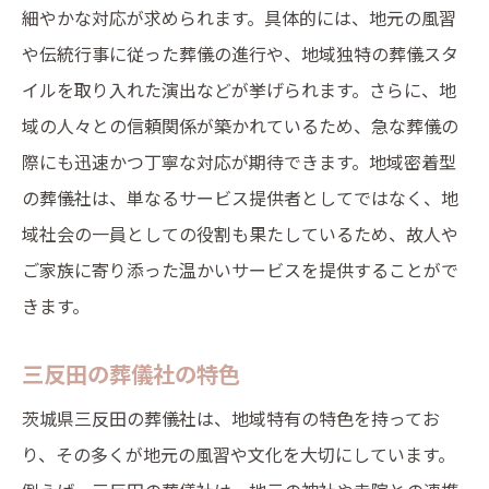
細やかな対応が求められます。具体的には、地元の風習
利用者の体験談を参考に
や伝統行事に従った葬儀の進行や、地域独特の葬儀スタ
信頼できる葬儀社の見つけ方
イルを取り入れた演出などが挙げられます。さらに、地
三反田の葬儀社リスト大切な人を心から見送る
域の人々との信頼関係が築かれているため、急な葬儀の
ために
際にも迅速かつ丁寧な対応が期待できます。地域密着型
信頼できる葬儀社のリスト
の葬儀社は、単なるサービス提供者としてではなく、地
各葬儀社の特徴とサービス
域社会の一員としての役割も果たしているため、故人や
ご家族に寄り添った温かいサービスを提供することがで
葬儀プランの比較
きます。
口コミや評判をチェック
利用者のレビューを確認
三反田の葬儀社の特色
地元で評判の葬儀社を選ぶ
茨城県三反田の葬儀社は、地域特有の特色を持ってお
地元の風習に対応三反田の信頼できる葬儀社
り、その多くが地元の風習や文化を大切にしています。
三反田の風習と葬儀