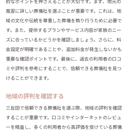
的なポイントを押さえることが大切です。まず、地元の
各葬儀社の特色とプラン
風習に詳しい葬儀社を選ぶことが重要です。これは、地
口コミや評判のチェック
域の文化や伝統を尊重した葬儀を執り行うために必要で
利用者のリアルな声
す。また、提供するプランやサービス内容が家族のニー
おすすめの葬儀社紹介
ズに合っているかどうかを確認しましょう。さらに、料
地域に根ざした三反田の葬儀社安心して任せら
金設定が明確であることや、追加料金が発生しないかも
れる選び方
重要な確認ポイントです。最後に、過去の利用者の口コ
葬儀社選びの基本
ミや評判を参考にすることで、信頼できる葬儀社を見つ
地域密着型の強み
けることができます。
信頼できる葬儀社のリスト
地域の評判を確認する
葬儀プランの比較
三反田で信頼できる葬儀社を選ぶ際、地域の評判を確認
口コミや評判の確認
することが重要です。口コミやインターネットのレビュ
実際の利用者の声を参考に
ーを精査し、多くの利用者から高評価を受けている葬儀