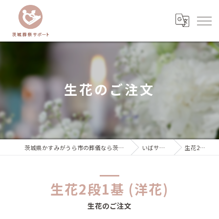
生花のご注文
茨城県かすみがうら市の葬儀なら茨城葬祭サポート『いばサポのお葬式』
いばサポ葬儀プラン
生花2段1基 (洋花)
生花2段1基 (洋花)
生花のご注文