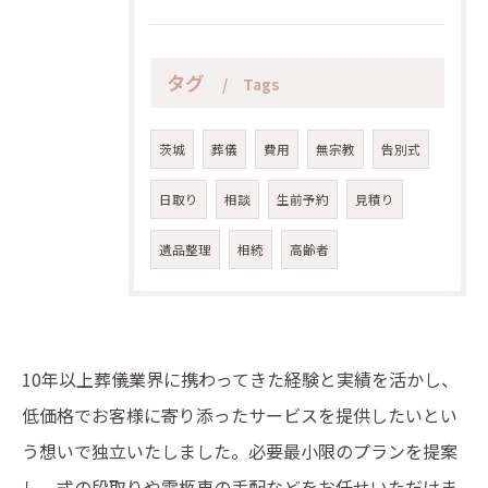
タグ
Tags
茨城
葬儀
費用
無宗教
告別式
日取り
相談
生前予約
見積り
遺品整理
相続
高齢者
10年以上葬儀業界に携わってきた経験と実績を活かし、
低価格でお客様に寄り添ったサービスを提供したいとい
う想いで独立いたしました。必要最小限のプランを提案
し、式の段取りや霊柩車の手配などをお任せいただけま